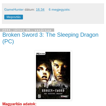
GameHunter
dátum:
16:34
6 megjegyzés:
Megosztás
2004. július 25., vasárnap
Broken Sword 3: The Sleeping Dragon
(PC)
Magyarítás adatok: