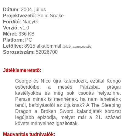
Dátum:
2004. július
Projektvezető:
Solid Snake
Fordító:
NagyG
Verzió:
v1.0
Méret:
336 KB
Platform:
PC
Letöltve:
8915 alkalommal
(2010. augusztusáig)
Sorozatszám:
52026700
Játékismeretető:
George és Nico újra kalandozik, ezúttal Kongó
esőerdőibe, a mesés Párizsba, prágai
kastélyokba és még sok csodás helyszínre.
Persze minek is mennének, ha nem lehetnénk
tanúi, befolyásolói az útjuknak? A The Sleeping
Dragon a Broken Sword kalandjáték sorozat
legújabb epizódja, melyet már a 21. század
követelményeihez igazítottak.
Magyarítás tudnivalók: