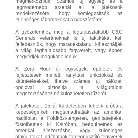
megmérkőzniük. Számos új egység és a
legmodernebb arzenál áll a játékosok
rendelkezésére, hogy semlegesítsék az
ellenséges tábornokokat a hadszíntéren.
A győzelemhez még a legtapasztaltabb C&C
Generals veteránoknak is új taktikákat kell
felfedezniük, hogy maradéktalanul kihasználják
a világ leghalálosabb fegyvereit, vagy éppen
megvédjék magukat ellenük.
A Zero Hour új egységek, épületek és
fejlesztések mellett irányítási funkciókkal és
kitüntetésekkel, illetve számos új hálózati
opcióval biztosítja a világuralom
megszerzéséhez nélkülözhetetlen tűzerőt.
A játékosok 15 új küldetésben tehetik próbára
képességeiket: megtámadhatják az amerikai
hadiflottát a Földközi-tengeren, gerillasejteket
füstölhetnek ki Kairóban, beépülhetnek az
amerikai hírszerzésbe, vagy különleges
alakulatokat indíthatnak tömegpusztító fegyverek