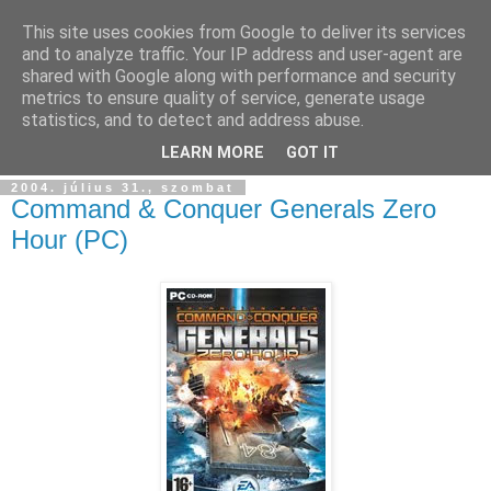
This site uses cookies from Google to deliver its services
and to analyze traffic. Your IP address and user-agent are
shared with Google along with performance and security
metrics to ensure quality of service, generate usage
statistics, and to detect and address abuse.
▼
LEARN MORE
GOT IT
2004. július 31., szombat
Command & Conquer Generals Zero
Hour (PC)