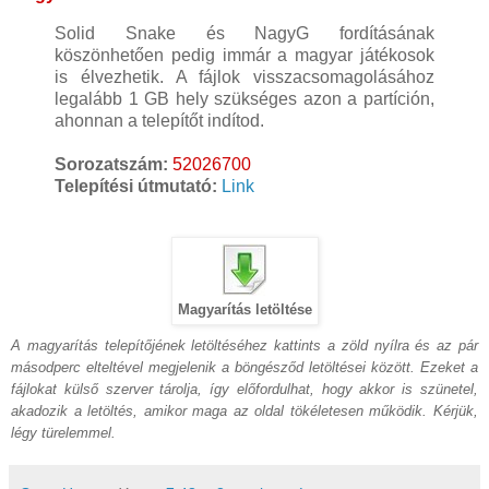
Solid Snake és NagyG fordításának
köszönhetően pedig immár a magyar játékosok
is élvezhetik. A fájlok visszacsomagolásához
legalább 1 GB hely szükséges azon a partíción,
ahonnan a telepítőt indítod.
Sorozatszám:
52026700
Telepítési útmutató:
Link
Magyarítás letöltése
A magyarítás telepítőjének letöltéséhez kattints a zöld nyílra és az pár
másodperc elteltével megjelenik a böngésződ letöltései között. Ezeket a
fájlokat külső szerver tárolja, így előfordulhat, hogy akkor is szünetel,
akadozik a letöltés, amikor maga az oldal tökéletesen működik. Kérjük,
légy türelemmel.