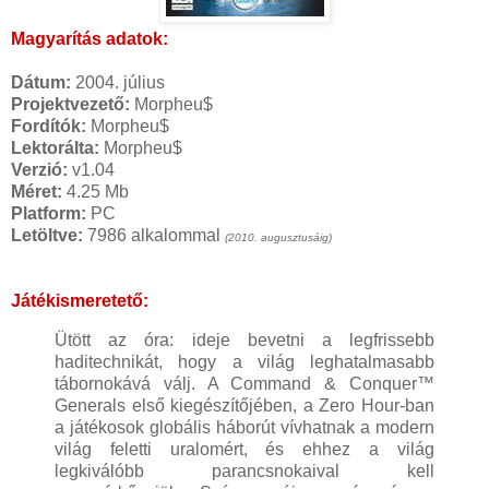
Magyarítás adatok:
Dátum:
2004. július
Projektvezető:
Morpheu$
Fordítók:
Morpheu$
Lektorálta:
Morpheu$
Verzió:
v1.04
Méret:
4.25 Mb
Platform:
PC
Letöltve:
7986 alkalommal
(2010. augusztusáig)
Játékismeretető:
Ütött az óra: ideje bevetni a legfrissebb
haditechnikát, hogy a világ leghatalmasabb
tábornokává válj. A Command & Conquer™
Generals első kiegészítőjében, a Zero Hour-ban
a játékosok globális háborút vívhatnak a modern
világ feletti uralomért, és ehhez a világ
legkiválóbb parancsnokaival kell