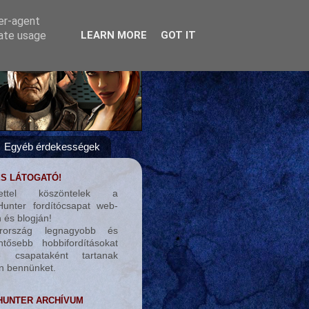
ser-agent
rate usage
LEARN MORE
GOT IT
Egyéb érdekességek
S LÁTOGATÓ!
tettel köszöntelek a
unter fordítócsapat web-
 és blogján!
rország legnagyobb és
entősebb hobbifordításokat
tő csapataként tartanak
n bennünket.
UNTER ARCHÍVUM