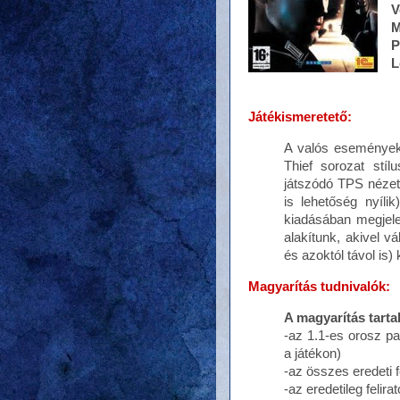
V
M
P
L
Játékismeretető:
A valós eseményeke
Thief sorozat stíl
játszódó TPS nézet
is lehetőség nyíl
kiadásában megjele
alakítunk, akivel v
és azoktól távol is)
Magyarítás tudnivalók:
A magyarítás tart
-az 1.1-es orosz pat
a játékon)
-az összes eredeti f
-az eredetileg felir