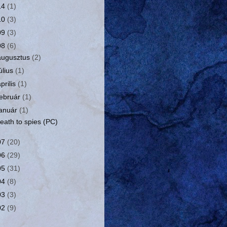
14
(1)
10
(3)
09
(3)
08
(6)
augusztus
(2)
július
(1)
április
(1)
február
(1)
január
(1)
eath to spies (PC)
07
(20)
06
(29)
05
(31)
04
(8)
03
(3)
02
(9)