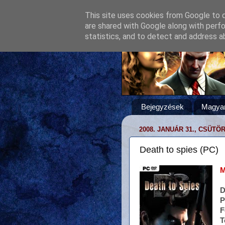
This site uses cookies from Google to de
are shared with Google along with perfo
statistics, and to detect and address a
Bejegyzések
Magyar
2008. JANUÁR 31., CSÜTÖ
Death to spies (PC)
M
D
P
F
T