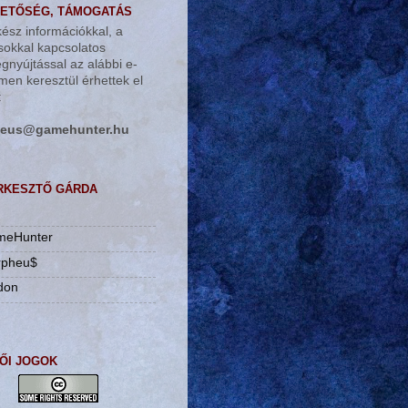
ETŐSÉG, TÁMOGATÁS
ész információkkal, a
ásokkal kapcsolatos
égnyújtással az alábbi e-
men keresztül érhettek el
:
tnuhemag@suehprom
RKESZTŐ GÁRDA
d
meHunter
rpheu$
don
ŐI JOGOK