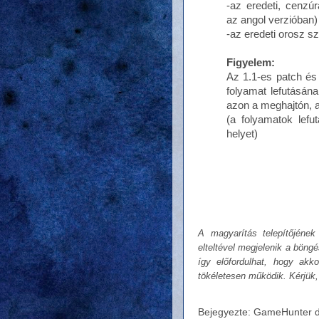
-az eredeti, cenzúr
az angol verzióban)
-az eredeti orosz s
Figyelem:
Az 1.1-es patch és 
folyamat lefutásán
azon a meghajtón, ah
(a folyamatok lef
helyet)
A magyarítás telepítőjének
elteltével megjelenik a böngé
így előfordulhat, hogy akk
tökéletesen működik. Kérjük,
Bejegyezte:
GameHunter