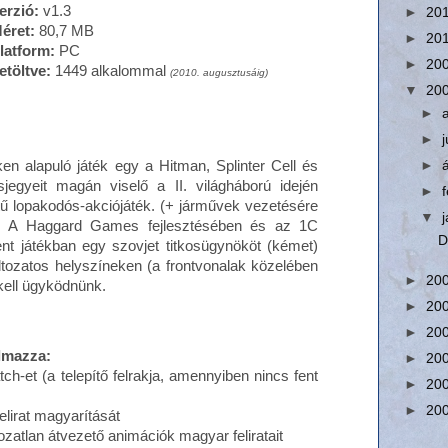
erzió:
v1.3
►
20
éret:
80,7 MB
►
20
latform:
PC
►
20
etöltve:
1449 alkalommal
(2010. augusztusáig)
▼
20
►
►
n alapuló játék egy a Hitman, Splinter Cell és
►
usjegyeit magán viselő a II. világháború idején
►
ű lopakodós-akciójáték. (+ járművek vezetésére
▼
ik) A Haggard Games fejlesztésében és az 1C
D
nt játékban egy szovjet titkosügynököt (kémet)
áltozatos helyszíneken (a frontvonalak közelében
►
20
 kell ügyködnünk.
►
20
►
20
almazza:
►
20
ch-et (a telepítő felrakja, amennyiben nincs fent
►
20
►
20
elirat magyarítását
atozatlan átvezető animációk magyar feliratait