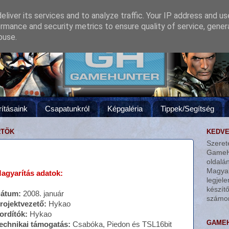
liver its services and to analyze traffic. Your IP address and u
rmance and security metrics to ensure quality of service, gene
buse.
ításaink
Csapatunkról
Képgaléria
Tippek/Segítség
RTÖK
KEDVE
Szere
GameH
oldalán
Magya
agyarítás adatok:
legjel
készí
átum:
2008. január
számo
rojektvezető:
Hykao
ordítók:
Hykao
GAMEH
echnikai támogatás:
Csabóka, Piedon és TSL16bit