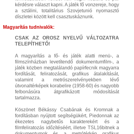
kérdésre választ kapni. A játék fő vonzereje, hogy
a sztálini, totalitárius Szovjetunió nyomasztó
díszletei között kell csasztuskáznunk.
Magyarítás tudnivalók:
CSAK AZ OROSZ NYELVŰ VÁLTOZATRA
TELEPÍTHETŐ!
A magyarítás a fő- és játék alatti menü-, a
filmszínházban levetítendő dokumentumfilm-, a
játék közben megtalálandó papírfecnik magyarra
fordítását, feliratozását, grafikus átalakítását,
valamint a metrószerelvényekben lévő
útvonaltérképek korabelire (1958-60) és nagyobb
felbonásúra átgrafikázott módosítását
tartalmazza.
Köszönet Békássy Csabának és Kromnak a
fordításban nyújtott segítségükért, Piedonnak az
ékezetes nagybetűs karakterekért és a
filmfeliratozás időzítéséért, illetve TSL16bitnek a
dokumentumok és a metrótérkép grafikus