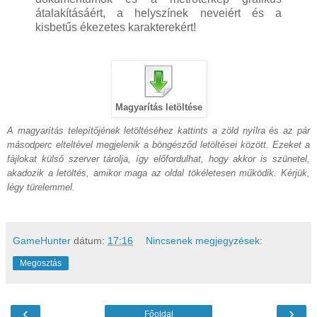
átalakításáért, a helyszínek neveiért és a
kisbetűs ékezetes karakterekért!
Magyarítás letöltése
A magyarítás telepítőjének letöltéséhez kattints a zöld nyílra és az pár
másodperc elteltével megjelenik a böngésződ letöltései között. Ezeket a
fájlokat külső szerver tárolja, így előfordulhat, hogy akkor is szünetel,
akadozik a letöltés, amikor maga az oldal tökéletesen működik. Kérjük,
légy türelemmel.
GameHunter
dátum:
17:16
Nincsenek megjegyzések:
Megosztás
‹
›
Főoldal