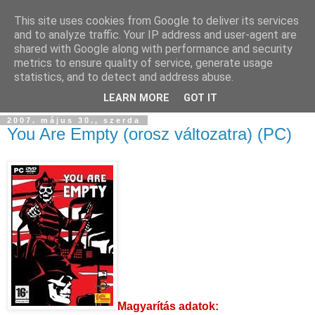
This site uses cookies from Google to deliver its services
and to analyze traffic. Your IP address and user-agent are
shared with Google along with performance and security
metrics to ensure quality of service, generate usage
statistics, and to detect and address abuse.
▼
LEARN MORE
GOT IT
2007. május 30., szerda
You Are Empty (orosz változatra) (PC)
Magyarítás adatok: