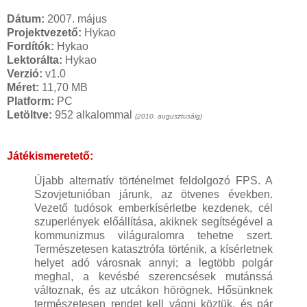
Dátum:
2007. május
Projektvezető:
Hykao
Fordítók:
Hykao
Lektorálta:
Hykao
Verzió:
v1.0
Méret:
11,70 MB
Platform:
PC
Letöltve:
952 alkalommal
(2010. augusztusáig)
Játékismeretető:
Újabb alternatív történelmet feldolgozó FPS. A
Szovjetunióban járunk, az ötvenes években.
Vezető tudósok emberkísérletbe kezdenek, cél
szuperlények előállítása, akiknek segítségével a
kommunizmus világuralomra tehetne szert.
Természetesen katasztrófa történik, a kísérletnek
helyet adó városnak annyi; a legtöbb polgár
meghal, a kevésbé szerencsések mutánssá
változnak, és az utcákon hörögnek. Hősünknek
természetesen rendet kell vágni köztük, és pár