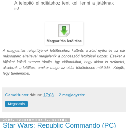
A telepítő elindításhoz fent kell lenni a játéknak
is!
Magyarítás letöltése
A magyarítás telepítőjének letöltéséhez kattints a zöld nyílra és az pár
másodperc elteltével megjelenik a böngésződ letöltései között. Ezeket a
fájlokat külső szerver tárolja, így előfordulhat, hogy akkor is szünetel,
akadozik a letöltés, amikor maga az oldal tökéletesen működik. Kérjük,
légy türelemmel.
GameHunter
dátum:
17:08
2 megjegyzés:
Megosztás
2005. szeptember 7., szerda
Star Wars: Republic Commando (PC)