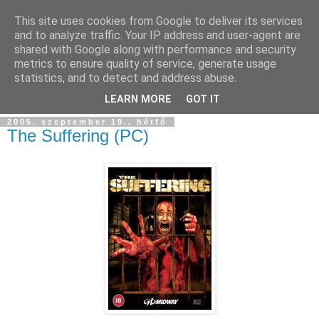
This site uses cookies from Google to deliver its services
and to analyze traffic. Your IP address and user-agent are
shared with Google along with performance and security
metrics to ensure quality of service, generate usage
statistics, and to detect and address abuse.
▼
LEARN MORE
GOT IT
2005. szeptember 19., hétfő
The Suffering (PC)