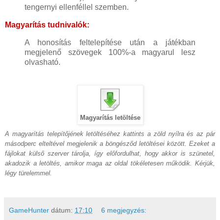
tengernyi ellenféllel szemben.
Magyarítás tudnivalók:
A honosítás feltelepítése után a játékban
megjelenő szövegek 100%-a magyarul lesz
olvasható.
Magyarítás letöltése
A magyarítás telepítőjének letöltéséhez kattints a zöld nyílra és az pár
másodperc elteltével megjelenik a böngésződ letöltései között. Ezeket a
fájlokat külső szerver tárolja, így előfordulhat, hogy akkor is szünetel,
akadozik a letöltés, amikor maga az oldal tökéletesen működik. Kérjük,
légy türelemmel.
GameHunter
dátum:
17:10
6 megjegyzés: