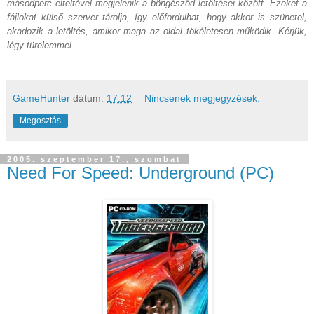
másodperc elteltével megjelenik a böngésződ letöltései között. Ezeket a
fájlokat külső szerver tárolja, így előfordulhat, hogy akkor is szünetel,
akadozik a letöltés, amikor maga az oldal tökéletesen működik. Kérjük,
légy türelemmel.
GameHunter
dátum:
17:12
Nincsenek megjegyzések:
Megosztás
2005. szeptember 17., szombat
Need For Speed: Underground (PC)