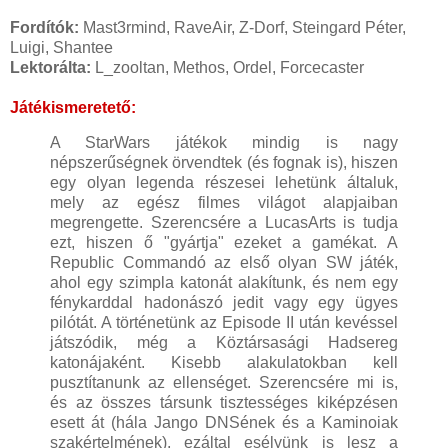
Fordítók:
Mast3rmind, RaveAir, Z-Dorf, Steingard Péter,
Luigi, Shantee
Lektorálta:
L_zooltan, Methos, Ordel, Forcecaster
Játékismeretető:
A StarWars játékok mindig is nagy
népszerűségnek örvendtek (és fognak is), hiszen
egy olyan legenda részesei lehetünk általuk,
mely az egész filmes világot alapjaiban
megrengette. Szerencsére a LucasArts is tudja
ezt, hiszen ő "gyártja" ezeket a gamékat. A
Republic Commandó az első olyan SW játék,
ahol egy szimpla katonát alakítunk, és nem egy
fénykarddal hadonászó jedit vagy egy ügyes
pilótát. A történetünk az Episode II után kevéssel
játszódik, még a Köztársasági Hadsereg
katonájaként. Kisebb alakulatokban kell
pusztítanunk az ellenséget. Szerencsére mi is,
és az összes társunk tisztességes kiképzésen
esett át (hála Jango DNSének és a Kaminoiak
szakértelmének), ezáltal esélyünk is lesz a