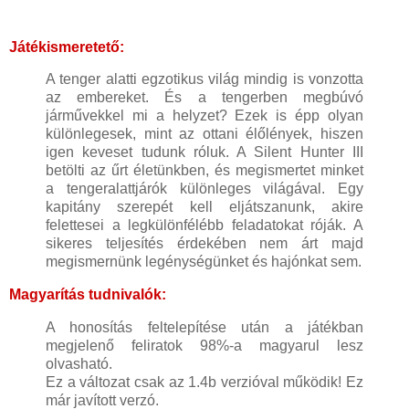
Játékismeretető:
A tenger alatti egzotikus világ mindig is vonzotta
az embereket. És a tengerben megbúvó
járművekkel mi a helyzet? Ezek is épp olyan
különlegesek, mint az ottani élőlények, hiszen
igen keveset tudunk róluk. A Silent Hunter III
betölti az űrt életünkben, és megismertet minket
a tengeralattjárók különleges világával. Egy
kapitány szerepét kell eljátszanunk, akire
felettesei a legkülönfélébb feladatokat róják. A
sikeres teljesítés érdekében nem árt majd
megismernünk legénységünket és hajónkat sem.
Magyarítás tudnivalók:
A honosítás feltelepítése után a játékban
megjelenő feliratok 98%-a magyarul lesz
olvasható.
Ez a változat csak az 1.4b verzióval működik! Ez
már javított verzó.