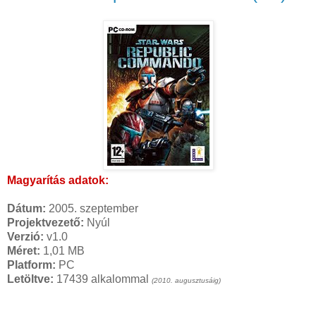
Magyarítás adatok:
Dátum:
2005. szeptember
Projektvezető:
Nyúl
Verzió:
v1.0
Méret:
1,01 MB
Platform:
PC
Letöltve:
17439 alkalommal
(2010. augusztusáig)