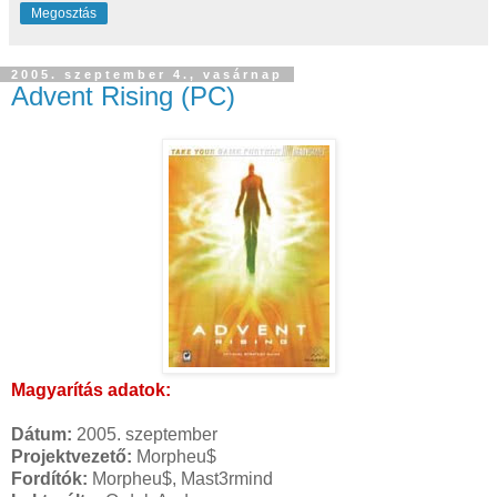
Megosztás
2005. szeptember 4., vasárnap
Advent Rising (PC)
Magyarítás adatok:
Dátum:
2005. szeptember
Projektvezető:
Morpheu$
Fordítók:
Morpheu$, Mast3rmind