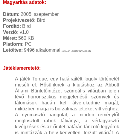
Magyarítás adatok:
Dátum:
2005. szeptember
Projektvezető:
Bird
Fordító:
Bird
Verzió:
v1.0
Méret:
560 KB
Platform:
PC
Letöltve:
9496 alkalommal
(2010. augusztusáig)
Játékismeretető:
A játék Torque, egy halálraítélt fogoly történetét
meséli el. Hősünknek a kijutáshoz az Abbott
Állami Büntetőintézet szürreális világban jelen
lévő horrorisztikus megjelenésű szörnyek és
látomások hadán kell átverekednie magát,
miközben maga is borzalmas tetteket vitt véghez.
A nyomasztó hangulat, a minden reménytől
megfosztott rabok látványa, a vérfagyasztó
kivégzések és az őrület határán táncoló fegyőrök
is mintázzák a hely kegyetlen, torzult világát. A