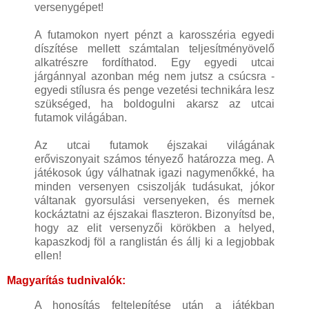
versenygépet!
A futamokon nyert pénzt a karosszéria egyedi
díszítése mellett számtalan teljesítményövelő
alkatrészre fordíthatod. Egy egyedi utcai
járgánnyal azonban még nem jutsz a csúcsra -
egyedi stílusra és penge vezetési technikára lesz
szükséged, ha boldogulni akarsz az utcai
futamok világában.
Az utcai futamok éjszakai világának
erőviszonyait számos tényező határozza meg. A
játékosok úgy válhatnak igazi nagymenőkké, ha
minden versenyen csiszolják tudásukat, jókor
váltanak gyorsulási versenyeken, és mernek
kockáztatni az éjszakai flaszteron. Bizonyítsd be,
hogy az elit versenyzői körökben a helyed,
kapaszkodj föl a ranglistán és állj ki a legjobbak
ellen!
Magyarítás tudnivalók:
A honosítás feltelepítése után a játékban