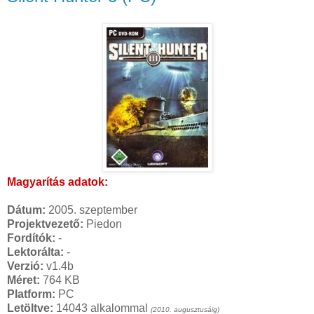
Magyarítás adatok:
Dátum:
2005. szeptember
Projektvezető:
Piedon
Fordítók:
-
Lektorálta:
-
Verzió:
v1.4b
Méret:
764 KB
Platform:
PC
Letöltve:
14043 alkalommal
(2010. augusztusáig)