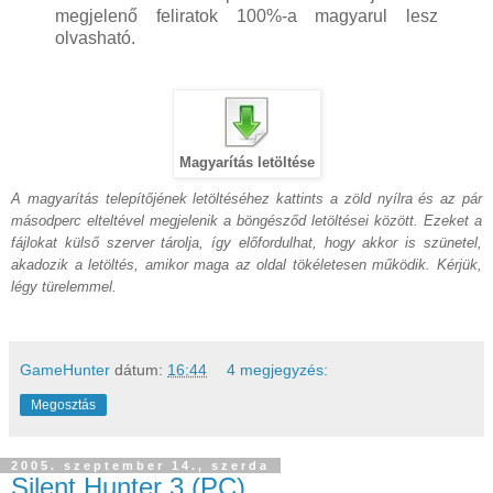
megjelenő feliratok 100%-a magyarul lesz
olvasható.
Magyarítás letöltése
A magyarítás telepítőjének letöltéséhez kattints a zöld nyílra és az pár
másodperc elteltével megjelenik a böngésződ letöltései között. Ezeket a
fájlokat külső szerver tárolja, így előfordulhat, hogy akkor is szünetel,
akadozik a letöltés, amikor maga az oldal tökéletesen működik. Kérjük,
légy türelemmel.
GameHunter
dátum:
16:44
4 megjegyzés:
Megosztás
2005. szeptember 14., szerda
Silent Hunter 3 (PC)