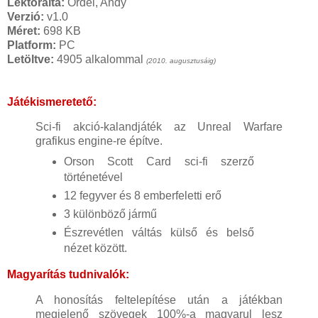
Lektorálta:
Ordel, Andy
Verzió:
v1.0
Méret:
698 KB
Platform:
PC
Letöltve:
4905 alkalommal
(2010. augusztusáig)
Játékismeretető:
Sci-fi akció-kalandjáték az Unreal Warfare
grafikus engine-re építve.
Orson Scott Card sci-fi szerző
történetével
12 fegyver és 8 emberfeletti erő
3 különböző jármű
Észrevétlen váltás külső és belső
nézet között.
Magyarítás tudnivalók:
A honosítás feltelepítése után a játékban
megjelenő szövegek 100%-a magyarul lesz