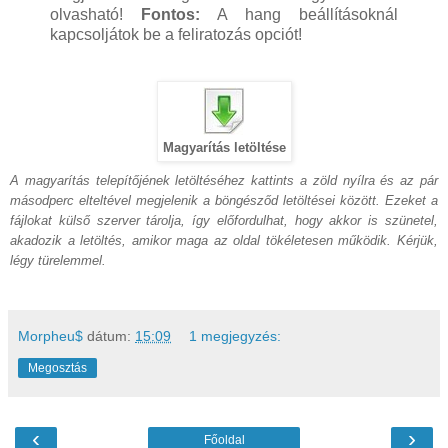
olvasható!
Fontos:
A hang beállításoknál
kapcsoljátok be a feliratozás opciót!
Magyarítás letöltése
A magyarítás telepítőjének letöltéséhez kattints a zöld nyílra és az pár
másodperc elteltével megjelenik a böngésződ letöltései között. Ezeket a
fájlokat külső szerver tárolja, így előfordulhat, hogy akkor is szünetel,
akadozik a letöltés, amikor maga az oldal tökéletesen működik. Kérjük,
légy türelemmel.
Morpheu$
dátum:
15:09
1 megjegyzés:
Megosztás
‹
›
Főoldal