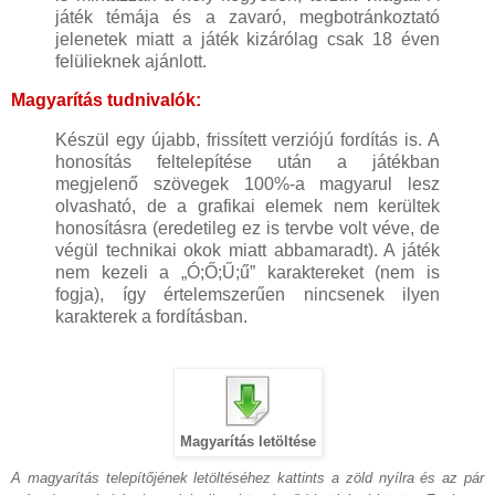
játék témája és a zavaró, megbotránkoztató
jelenetek miatt a játék kizárólag csak 18 éven
felülieknek ajánlott.
Magyarítás tudnivalók:
Készül egy újabb, frissített verziójú fordítás is. A
honosítás feltelepítése után a játékban
megjelenő szövegek 100%-a magyarul lesz
olvasható, de a grafikai elemek nem kerültek
honosításra (eredetileg ez is tervbe volt véve, de
végül technikai okok miatt abbamaradt). A játék
nem kezeli a „Ó;Ő;Ű;ű” karaktereket (nem is
fogja), így értelemszerűen nincsenek ilyen
karakterek a fordításban.
Magyarítás letöltése
A magyarítás telepítőjének letöltéséhez kattints a zöld nyílra és az pár