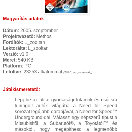
Magyarítás adatok:
Dátum:
2005. szeptember
Projektvezető:
Methos
Fordítók:
L_zooltan
Lektorálta:
L_zooltan
Verzió:
v1.0
Méret:
540 KB
Platform:
PC
Letöltve:
23253 alkalommal
(2010. augusztusáig)
Játékismeretető:
Lépj be az utcai gyorsasági futamok és csúcsra
tuningolt autók világába a Need for Speed
sorozat legújabb darabjával, a Need for Speed™
Underground-dal. Válassz egy népszerű típust a
Mitsubisitől, a Subarutól®, a Toyotától™ és
másoktól, hogy megépíthesd a legmenőbb