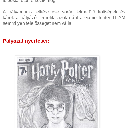
is postai úton érkezik meg.
A pályamunka elkészítése során felmerülő költségek és
károk a pályázót terhelik, azok iránt a GameHunter TEAM
semmilyen felelősséget nem vállal!
Pályázat nyertesei: