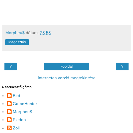
Morpheu$
dátum:
23:53
Megosztás
‹
›
Főoldal
Internetes verzió megtekintése
A szerkesztő gárda
Bird
GameHunter
Morpheu$
Piedon
Zoli