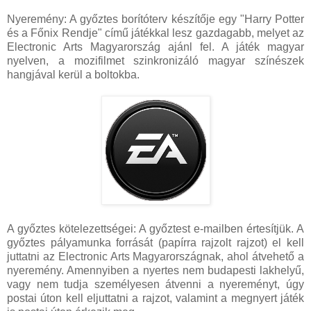
Nyeremény: A győztes borítóterv készítője egy "Harry Potter
és a Főnix Rendje" című játékkal lesz gazdagabb, melyet az
Electronic Arts Magyarország ajánl fel. A játék magyar
nyelven, a mozifilmet szinkronizáló magyar színészek
hangjával kerül a boltokba.
A győztes kötelezettségei: A győztest e-mailben értesítjük. A
győztes pályamunka forrását (papírra rajzolt rajzot) el kell
juttatni az Electronic Arts Magyarországnak, ahol átvehető a
nyeremény. Amennyiben a nyertes nem budapesti lakhelyű,
vagy nem tudja személyesen átvenni a nyereményt, úgy
postai úton kell eljuttatni a rajzot, valamint a megnyert játék