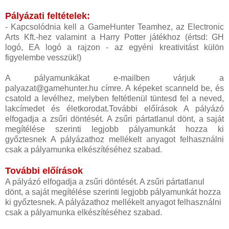
Pályázati feltételek:
- Kapcsolódnia kell a GameHunter Teamhez, az Electronic
Arts Kft.-hez valamint a Harry Potter játékhoz (értsd: GH
logó, EA logó a rajzon - az egyéni kreativitást külön
figyelembe vesszük!)
A pályamunkákat e-mailben várjuk a
palyazat@gamehunter.hu címre. A képeket scanneld be, és
csatold a levélhez, melyben feltétlenül tüntesd fel a neved,
lakcímedet és életkorodat.További előírások A pályázó
elfogadja a zsűri döntését. A zsűri pártatlanul dönt, a saját
megítélése szerinti legjobb pályamunkát hozza ki
győztesnek A pályázathoz mellékelt anyagot felhasználni
csak a pályamunka elkészítéséhez szabad.
További előírások
A pályázó elfogadja a zsűri döntését. A zsűri pártatlanul
dönt, a saját megítélése szerinti legjobb pályamunkát hozza
ki győztesnek. A pályázathoz mellékelt anyagot felhasználni
csak a pályamunka elkészítéséhez szabad.