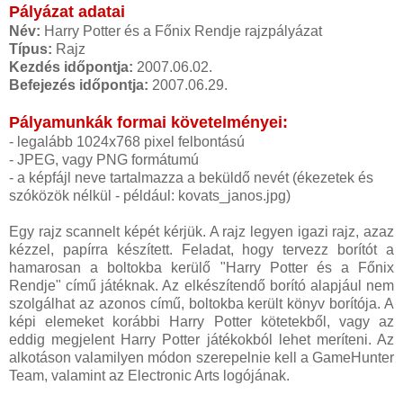
Pályázat adatai
Név:
Harry Potter és a Főnix Rendje rajzpályázat
Típus:
Rajz
Kezdés időpontja:
2007.06.02.
Befejezés időpontja:
2007.06.29.
Pályamunkák formai követelményei:
- legalább 1024x768 pixel felbontású
- JPEG, vagy PNG formátumú
- a képfájl neve tartalmazza a beküldő nevét (ékezetek és
szóközök nélkül - például: kovats_janos.jpg)
Egy rajz scannelt képét kérjük. A rajz legyen igazi rajz, azaz
kézzel, papírra készített. Feladat, hogy tervezz borítót a
hamarosan a boltokba kerülő "Harry Potter és a Főnix
Rendje" című játéknak. Az elkészítendő borító alapjául nem
szolgálhat az azonos című, boltokba került könyv borítója. A
képi elemeket korábbi Harry Potter kötetekből, vagy az
eddig megjelent Harry Potter játékokból lehet meríteni. Az
alkotáson valamilyen módon szerepelnie kell a GameHunter
Team, valamint az Electronic Arts logójának.