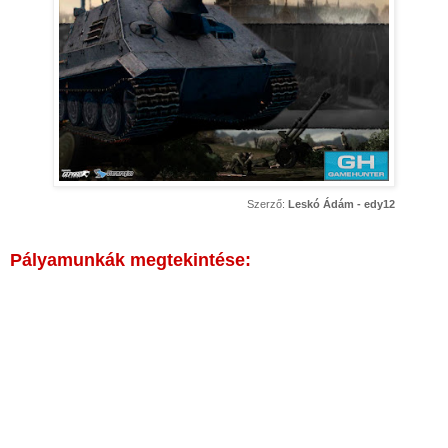
Szerző:
Leskó Ádám - edy12
Pályamunkák megtekintése: