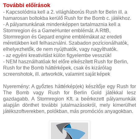
További előírások
- Kapcsolódnia kell a 2. világháborús Rush for Belin ill. a
hamarosan boltokba kerülő Rush for the Bomb c. játékhoz.
- A pályamunkának mindenképpen tartalmaznia kell a
Stormregion és a GameHunter emblémát. A RftB,
Stormregion és Gepard engine emblémákat az eredeti
méretükben kell felhasználni. Szabadon pozícionálhatók,
elhelyezhetők, de nem nyújthatók, vagy nagyíthatók.
- az egyéni kreativitást külön figyelembe vesszük!
- NEM használhatóak fel előre elkészített Rush for Berlin,
Rush for the Bomb háttérképek, csak és kizárólag
screenshotok, ill. artworkök, valamint saját képek
Nyeremény: A győztes háttérkép(ek) készítője egy Rush for
The Bomb vagy Rush for Berlin Gold játékkal lesz
gazdagabb. A Stormregion Kft. a beérkezett pályamunkák
alapján dönthet további jutalmazásokról, mely kimerülhet
játékszoftverekben, polókban, más promóciós anyagokban.