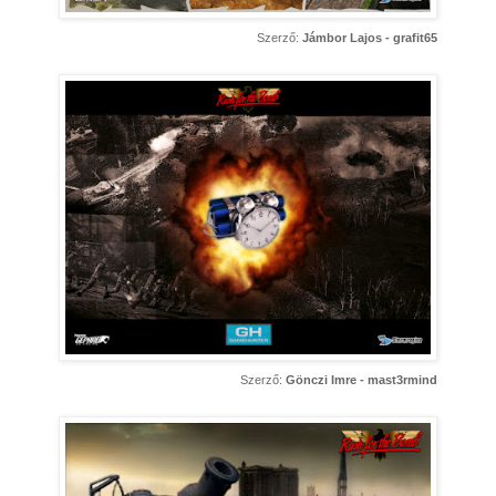
Szerző:
Jámbor Lajos - grafit65
Szerző:
Gönczi Imre - mast3rmind