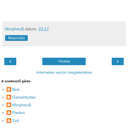
Morpheu$
dátum:
23:17
Megosztás
‹
›
Főoldal
Internetes verzió megtekintése
A szerkesztő gárda
Bird
GameHunter
Morpheu$
Piedon
Zoli