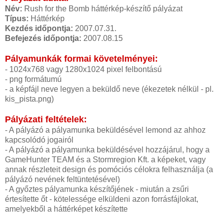
Név:
Rush for the Bomb háttérkép-készítő pályázat
Típus:
Háttérkép
Kezdés időpontja:
2007.07.31.
Befejezés időpontja:
2007.08.15
Pályamunkák formai követelményei:
- 1024x768 vagy 1280x1024 pixel felbontású
- png formátumú
- a képfájl neve legyen a beküldő neve (ékezetek nélkül - pl.
kis_pista.png)
Pályázati feltételek:
- A pályázó a pályamunka beküldésével lemond az ahhoz
kapcsolódó jogairól
- A pályázó a pályamunka beküldésével hozzájárul, hogy a
GameHunter TEAM és a Stormregion Kft. a képeket, vagy
annak részleteit design és pomóciós célokra felhasználja (a
pályázó nevének feltüntetésével)
- A győztes pályamunka készítőjének - miután a zsűri
értesítette őt - kötelessége elküldeni azon forrásfájlokat,
amelyekből a háttérképet készítette